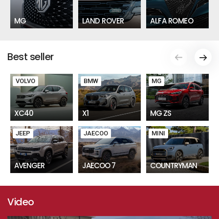
MG
LAND ROVER
ALFA ROMEO
Best seller
VOLVO
BMW
MG
XC40
X1
MG ZS
JEEP
JAECOO
MINI
AVENGER
JAECOO 7
COUNTRYMAN
Video