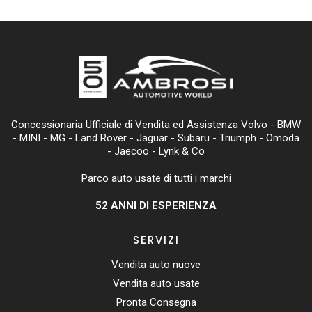
e
s
gr
s
l
b
A
a
e
o
p
m
n
o
p
g
Concessionaria Ufficiale di Vendita ed Assistenza Volvo - BMW
k
er
- MINI - MG - Land Rover - Jaguar - Subaru - Triumph - Omoda
- Jaecoo - Lynk & Co
Parco auto usate di tutti i marchi
52
ANNI DI ESPERIENZA
SERVIZI
Vendita auto nuove
Vendita auto usate
Pronta Consegna