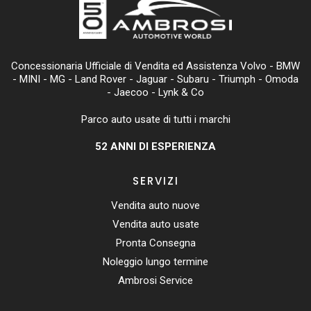
o
p
m
n
o
p
g
Concessionaria Ufficiale di Vendita ed Assistenza Volvo - BMW
k
er
- MINI - MG - Land Rover - Jaguar - Subaru - Triumph - Omoda
- Jaecoo - Lynk & Co
Parco auto usate di tutti i marchi
52
ANNI DI ESPERIENZA
SERVIZI
Vendita auto nuove
Vendita auto usate
Pronta Consegna
Noleggio lungo termine
Ambrosi Service