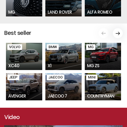
MG
LAND ROVER
ALFA ROMEO
Best seller
VOLVO
BMW
MG
XC40
X1
MG ZS
JEEP
JAECOO
MINI
AVENGER
JAECOO 7
COUNTRYMAN
Video