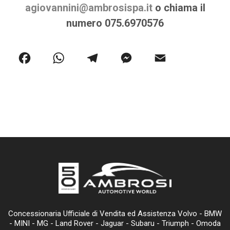
agiovannini@ambrosispa.it
o chiama il
numero 075.6970576
F
W
T
M
E
a
h
el
e
m
c
at
e
s
ai
e
s
gr
s
l
b
A
a
e
o
p
m
n
o
p
g
Concessionaria Ufficiale di Vendita ed Assistenza Volvo - BMW
k
er
- MINI - MG - Land Rover - Jaguar - Subaru - Triumph - Omoda