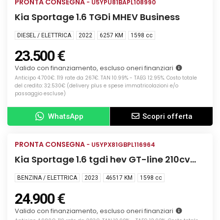
PRONTA CONSEGNA
USATA
- U5YPU81BAPL108990
Kia Sportage 1.6 TGDi MHEV Business
DIESEL / ELETTRICA
2022
6257 KM
1598
cc
23.500 €
Valido con finanziamento, escluso oneri finanziari
Anticipo 4.700€. 119 rate da 267€. TAN 10.99% - TAEG 12.95%. Costo totale
del credito: 32.530€ (delivery plus e spese immatricolazioni e/o
passaggio escluse)
WhatsApp
Scopri offerta
Info
PRONTA CONSEGNA
USATA
- U5YPX81GBPL116964
Kia Sportage 1.6 tgdi hev GT-line 210cv
auto
BENZINA / ELETTRICA
2023
46517 KM
1598
cc
24.900 €
Valido con finanziamento, escluso oneri finanziari