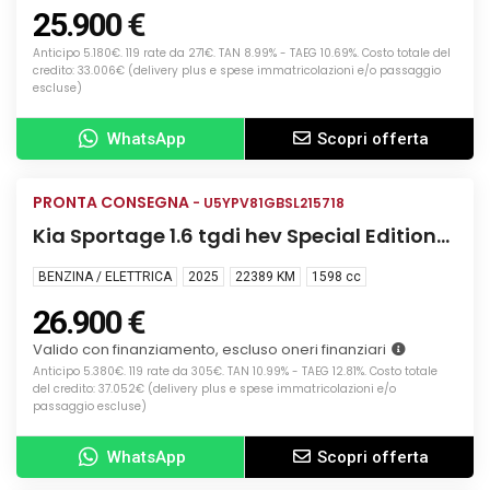
25.900 €
Anticipo 5.180€. 119 rate da 271€. TAN 8.99% - TAEG 10.69%. Costo totale del
credito: 33.006€ (delivery plus e spese immatricolazioni e/o passaggio
escluse)
WhatsApp
Scopri offerta
Info
PRONTA CONSEGNA
USATA
- U5YPV81GBSL215718
Kia Sportage 1.6 tgdi hev Special Edition
auto
BENZINA / ELETTRICA
2025
22389 KM
1598
cc
26.900 €
Valido con finanziamento, escluso oneri finanziari
Anticipo 5.380€. 119 rate da 305€. TAN 10.99% - TAEG 12.81%. Costo totale
del credito: 37.052€ (delivery plus e spese immatricolazioni e/o
passaggio escluse)
WhatsApp
Scopri offerta
Info