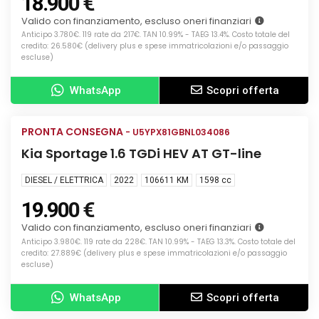
18.900 €
Valido con finanziamento, escluso oneri finanziari
Anticipo 3.780€. 119 rate da 217€. TAN 10.99% - TAEG 13.4%. Costo totale del
credito: 26.580€ (delivery plus e spese immatricolazioni e/o passaggio
escluse)
WhatsApp
Scopri offerta
Info
PRONTA CONSEGNA
USATA
- U5YPX81GBNL034086
Kia Sportage 1.6 TGDi HEV AT GT-line
DIESEL / ELETTRICA
2022
106611 KM
1598
cc
19.900 €
Valido con finanziamento, escluso oneri finanziari
Anticipo 3.980€. 119 rate da 228€. TAN 10.99% - TAEG 13.3%. Costo totale del
credito: 27.889€ (delivery plus e spese immatricolazioni e/o passaggio
escluse)
WhatsApp
Scopri offerta
Info