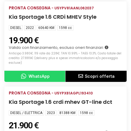
PRONTA CONSEGNA
USATA
- U5YPV81AANL062037
Kia Sportage 1.6 CRDi MHEV Style
DIESEL
2022
60640 KM
1598
cc
19.900 €
Valido con finanziamento, escluso oneri finanziari
Anticipo 3.980€. 119 rate da 228€. TAN 10.99% - TAEG 13.3%. Costo totale del
credito: 27.889€ (delivery plus e spese immatricolazioni e/o passaggio
escluse)
WhatsApp
Scopri offerta
Info
PRONTA CONSEGNA
USATA
- U5YPX81AGPL193410
Kia Sportage 1.6 crdi mhev GT-line dct
DIESEL / ELETTRICA
2023
81388 KM
1598
cc
21.900 €