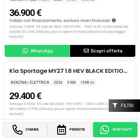
36.900 €
Valido con finanziamento, escluso oneri finanziari
Anticipo 7.380€. 119 rate da 416€. TAN 10.99% - TAEG 12.5%. Costo totale del
credito: 50.261€ (delivery plus e spese immatricolazioni e/o passaggio
escluse)
WhatsApp
Scopri offerta
Info
NUOVA
Kia Sportage MY27 1.6 HEV BLACK EDITION
SR BC G
BENZINA / ELETTRICA
2026
0 KM
1598
cc
29.400 €
Anticipo 5.880€. 119 rate da 306€. TAN 8.99% - TAEG 10.48%. Costo totale
FILTRI
del credito: 37.171€ (delivery plus e spese immatricolazioni e/o passaggio
escluse)
WhatsApp
Scopri offerta
CHIAMA
PRENOTA
WHATSAPP
Info