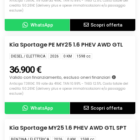
Anticipo 7.380€. 119 rate da 416€. TAN 10.99% - TAEG 12.5%. Costo totale del
credito: 50.261€ (delivery plus e spese immatricolazioni e/o passaggio
escluse)
WhatsApp
Scopri offerta
Info
KM0
Kia Sportage PE MY25 1.6 PHEV AWD GTL
DIESEL / ELETTRICA
2026
0 KM
1598
cc
36.900 €
Valido con finanziamento, escluso oneri finanziari
Anticipo 7.380€. 119 rate da 416€. TAN 10.99% - TAEG 12.5%. Costo totale del
credito: 50.261€ (delivery plus e spese immatricolazioni e/o passaggio
escluse)
WhatsApp
Scopri offerta
Info
KM0
Kia Sportage MY25 1.6 PHEV AWD GTL SPT
BENZINA / ELETTRICA
2026
0 KM
1598
cc