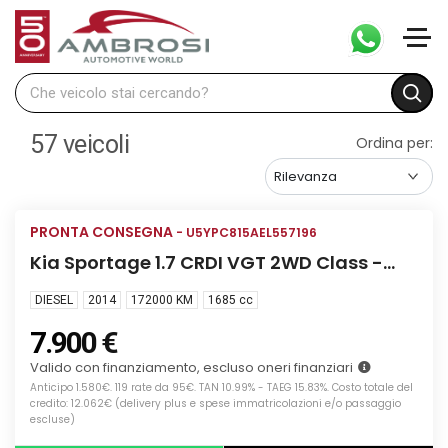
57
veicoli
Ordina per:
Info
PRONTA CONSEGNA
USATA
- U5YPC815AEL557196
Kia Sportage 1.7 CRDI VGT 2WD Class -
PER OPERATORI DEL SETTORE
DIESEL
2014
172000 KM
1685
cc
7.900 €
Valido con finanziamento, escluso oneri finanziari
Anticipo 1.580€. 119 rate da 95€. TAN 10.99% - TAEG 15.83%. Costo totale del
credito: 12.062€ (delivery plus e spese immatricolazioni e/o passaggio
escluse)