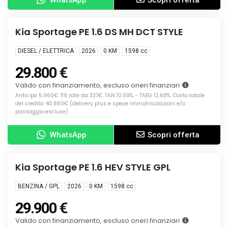
Info
KM0
Kia Sportage PE 1.6 DS MH DCT STYLE
DIESEL / ELETTRICA
2026
0 KM
1598
cc
29.800 €
Valido con finanziamento, escluso oneri finanziari
Anticipo 5.960€. 119 rate da 337€. TAN 10.99% - TAEG 12.68%. Costo totale
del credito: 40.860€ (delivery plus e spese immatricolazioni e/o
passaggio escluse)
WhatsApp
Scopri offerta
Info
KM0
Kia Sportage PE 1.6 HEV STYLE GPL
BENZINA / GPL
2026
0 KM
1598
cc
29.900 €
Valido con finanziamento, escluso oneri finanziari