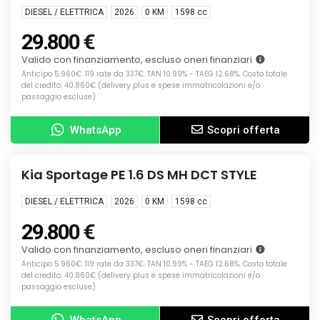
DIESEL / ELETTRICA
2026
0 KM
1598
cc
29.800 €
Valido con finanziamento, escluso oneri finanziari
Anticipo 5.960€. 119 rate da 337€. TAN 10.99% - TAEG 12.68%. Costo totale
del credito: 40.860€ (delivery plus e spese immatricolazioni e/o
passaggio escluse)
WhatsApp
Scopri offerta
Info
KM0
Kia Sportage PE 1.6 DS MH DCT STYLE
DIESEL / ELETTRICA
2026
0 KM
1598
cc
29.800 €
Valido con finanziamento, escluso oneri finanziari
Anticipo 5.960€. 119 rate da 337€. TAN 10.99% - TAEG 12.68%. Costo totale
del credito: 40.860€ (delivery plus e spese immatricolazioni e/o
passaggio escluse)
WhatsApp
Scopri offerta