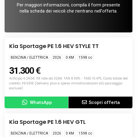
Per maggiori informazioni, compila il form presente
nella scheda dei veicoli che rientrano nell'offerta.
Info
NUOVA
Kia Sportage PE 1.6 HEV STYLE TT
BENZINA / ELETTRICA
2026
0 KM
1598
cc
31.300 €
Anticipo 6.260€. 119 rate da 326€. TAN 8.99% - TAEG 10.47%. Costo totale del
credito: 39.551€ (delivery plus e spese immatricolazioni e/o passaggio
escluse)
WhatsApp
Scopri offerta
Info
KM0
Kia Sportage PE 1.6 HEV GTL
BENZINA / ELETTRICA
2026
0 KM
1598
cc