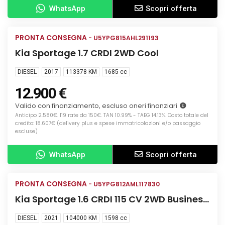
WhatsApp
Scopri offerta
Info
PRONTA CONSEGNA
USATA
- U5YPG815AHL291193
Kia Sportage 1.7 CRDI 2WD Cool
DIESEL
2017
113378 KM
1685
cc
12.900 €
Valido con finanziamento, escluso oneri finanziari
Anticipo 2.580€. 119 rate da 150€. TAN 10.99% - TAEG 14.13%. Costo totale del
credito: 18.607€ (delivery plus e spese immatricolazioni e/o passaggio
escluse)
WhatsApp
Scopri offerta
Info
PRONTA CONSEGNA
USATA
- U5YPG812AML117830
Kia Sportage 1.6 CRDI 115 CV 2WD Business
Class
DIESEL
2021
104000 KM
1598
cc