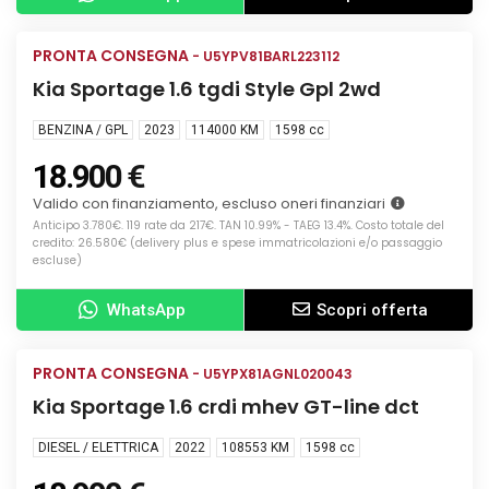
Info
PRONTA CONSEGNA
USATA
- U5YPV81BARL223112
Kia Sportage 1.6 tgdi Style Gpl 2wd
BENZINA / GPL
2023
114000 KM
1598
cc
18.900 €
Valido con finanziamento, escluso oneri finanziari
Anticipo 3.780€. 119 rate da 217€. TAN 10.99% - TAEG 13.4%. Costo totale del
credito: 26.580€ (delivery plus e spese immatricolazioni e/o passaggio
escluse)
WhatsApp
Scopri offerta
Info
PRONTA CONSEGNA
USATA
- U5YPX81AGNL020043
Kia Sportage 1.6 crdi mhev GT-line dct
DIESEL / ELETTRICA
2022
108553 KM
1598
cc