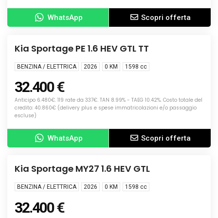
WhatsApp
Scopri offerta
Info
NUOVA
Kia Sportage PE 1.6 HEV GTL TT
BENZINA / ELETTRICA
2026
0 KM
1598
cc
32.400 €
Anticipo 6.480€. 119 rate da 337€. TAN 8.99% - TAEG 10.42%. Costo totale del
credito: 40.860€ (delivery plus e spese immatricolazioni e/o passaggio
escluse)
WhatsApp
Scopri offerta
Info
NUOVA
Kia Sportage MY27 1.6 HEV GTL
BENZINA / ELETTRICA
2026
0 KM
1598
cc
32.400 €