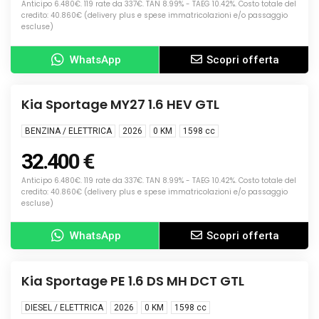
Anticipo 6.480€. 119 rate da 337€. TAN 8.99% - TAEG 10.42%. Costo totale del
credito: 40.860€ (delivery plus e spese immatricolazioni e/o passaggio
escluse)
WhatsApp
Scopri offerta
Info
NUOVA
Kia Sportage MY27 1.6 HEV GTL
BENZINA / ELETTRICA
2026
0 KM
1598
cc
32.400 €
Anticipo 6.480€. 119 rate da 337€. TAN 8.99% - TAEG 10.42%. Costo totale del
credito: 40.860€ (delivery plus e spese immatricolazioni e/o passaggio
escluse)
WhatsApp
Scopri offerta
Info
NUOVA
Kia Sportage PE 1.6 DS MH DCT GTL
DIESEL / ELETTRICA
2026
0 KM
1598
cc