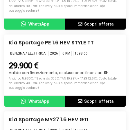
Anticipo 5.980€. 119 rate da 338€. TAN 10.99% - TAEG 12.67%. Costo totale
del credito: 40.979€ (delivery plus e spese immatricolazioni e/o
passaggio escluse)
WhatsApp
Scopri offerta
Info
KM0
Kia Sportage PE 1.6 HEV STYLE TT
BENZINA / ELETTRICA
2026
0 KM
1598
cc
29.900 €
Valido con finanziamento, escluso oneri finanziari
Anticipo 5.980€. 119 rate da 338€. TAN 10.99% - TAEG 12.67%. Costo totale
del credito: 40.979€ (delivery plus e spese immatricolazioni e/o
passaggio escluse)
WhatsApp
Scopri offerta
Info
NUOVA
Kia Sportage MY27 1.6 HEV GTL