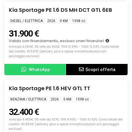
KM0
Kia Sportage PE 1.6 DS MH DCT GTL 6EB
DIESEL / ELETTRICA
2026
0 KM
1598
cc
31.900 €
Valido con finanziamento, escluso oneri finanziari
Anticipo 6.380€. 119 rate da 360€. TAN 10.99% - TAEG 12.59%. Costo totale
del credito: 43.597€ (delivery plus e spese immatricolazioni e/o
passaggio escluse)
WhatsApp
Scopri offerta
Info
NUOVA
Kia Sportage PE 1.6 HEV GTL TT
BENZINA / ELETTRICA
2026
0 KM
1598
cc
32.400 €
Anticipo 6.480€. 119 rate da 337€. TAN 8.99% - TAEG 10.42%. Costo totale del
credito: 40.860€ (delivery plus e spese immatricolazioni e/o passaggio
escluse)