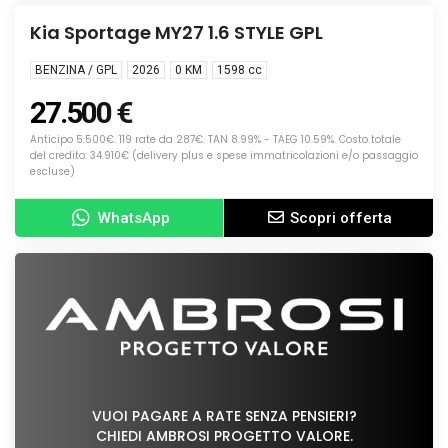
NUOVA
Kia Sportage MY27 1.6 STYLE GPL
BENZINA / GPL
2026
0 KM
1598
cc
27.500 €
Anticipo 5.500€. 119 rate da 287€. TAN 8.99% - TAEG 10.59%. Costo totale
del credito: 34.910€ (delivery plus e spese immatricolazioni e/o passaggio
escluse)
WhatsApp
Scopri offerta
VUOI PAGARE A RATE SENZA PENSIERI?
CHIEDI AMBROSI PROGETTO VALORE.