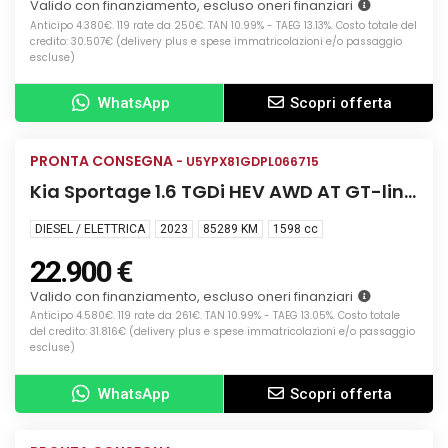
Valido con finanziamento, escluso oneri finanziari
Anticipo 4.380€. 119 rate da 250€. TAN 10.99% - TAEG 13.13%. Costo totale del
credito: 30.507€ (delivery plus e spese immatricolazioni e/o passaggio
escluse)
WhatsApp
Scopri offerta
Info
PRONTA CONSEGNA
USATA
- U5YPX81GDPL066715
Kia Sportage 1.6 TGDi HEV AWD AT GT-line
Plus
DIESEL / ELETTRICA
2023
85289 KM
1598
cc
22.900 €
Valido con finanziamento, escluso oneri finanziari
Anticipo 4.580€. 119 rate da 261€. TAN 10.99% - TAEG 13.05%. Costo totale
del credito: 31.816€ (delivery plus e spese immatricolazioni e/o passaggio
escluse)
WhatsApp
Scopri offerta
Info