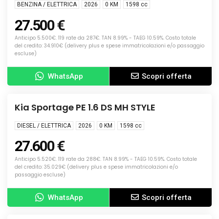
BENZINA / ELETTRICA
2026
0 KM
1598
cc
27.500 €
Anticipo 5.500€. 119 rate da 287€. TAN 8.99% - TAEG 10.59%. Costo totale
del credito: 34.910€ (delivery plus e spese immatricolazioni e/o passaggio
escluse)
WhatsApp
Scopri offerta
Info
NUOVA
Kia Sportage PE 1.6 DS MH STYLE
DIESEL / ELETTRICA
2026
0 KM
1598
cc
27.600 €
Anticipo 5.520€. 119 rate da 288€. TAN 8.99% - TAEG 10.59%. Costo totale
del credito: 35.029€ (delivery plus e spese immatricolazioni e/o
passaggio escluse)
WhatsApp
Scopri offerta
Info