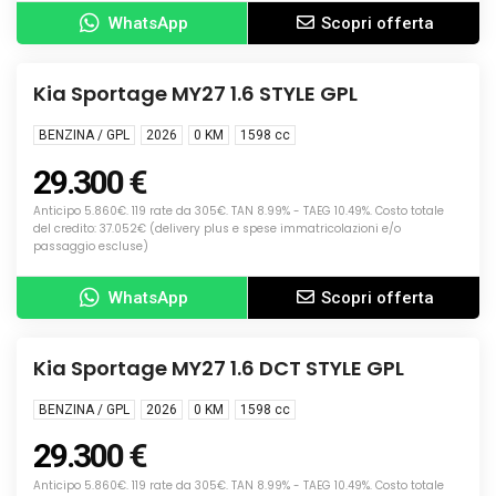
WhatsApp
Scopri offerta
Info
NUOVA
Kia Sportage MY27 1.6 STYLE GPL
BENZINA / GPL
2026
0 KM
1598
cc
29.300 €
Anticipo 5.860€. 119 rate da 305€. TAN 8.99% - TAEG 10.49%. Costo totale
del credito: 37.052€ (delivery plus e spese immatricolazioni e/o
passaggio escluse)
WhatsApp
Scopri offerta
Info
NUOVA
Kia Sportage MY27 1.6 DCT STYLE GPL
BENZINA / GPL
2026
0 KM
1598
cc
29.300 €
Anticipo 5.860€. 119 rate da 305€. TAN 8.99% - TAEG 10.49%. Costo totale