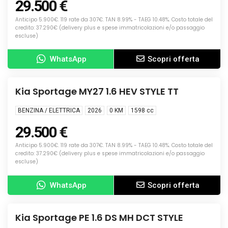
29.500 €
Anticipo 5.900€. 119 rate da 307€. TAN 8.99% - TAEG 10.48%. Costo totale del
credito: 37.290€ (delivery plus e spese immatricolazioni e/o passaggio
escluse)
WhatsApp
Scopri offerta
Info
NUOVA
Kia Sportage MY27 1.6 HEV STYLE TT
BENZINA / ELETTRICA
2026
0 KM
1598
cc
29.500 €
Anticipo 5.900€. 119 rate da 307€. TAN 8.99% - TAEG 10.48%. Costo totale del
credito: 37.290€ (delivery plus e spese immatricolazioni e/o passaggio
escluse)
WhatsApp
Scopri offerta
Info
KM0
Kia Sportage PE 1.6 DS MH DCT STYLE