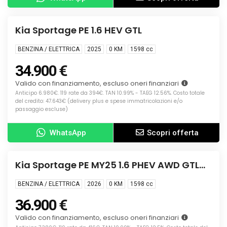
Info
KM0
Kia Sportage PE 1.6 HEV GTL
BENZINA / ELETTRICA
2025
0 KM
1598
cc
34.900 €
Valido con finanziamento, escluso oneri finanziari
Anticipo 6.980€. 119 rate da 394€. TAN 10.99% - TAEG 12.56%. Costo totale
del credito: 47.643€ (delivery plus e spese immatricolazioni e/o
passaggio escluse)
WhatsApp
Scopri offerta
Info
KM0
Kia Sportage PE MY25 1.6 PHEV AWD GTL
SPT
BENZINA / ELETTRICA
2026
0 KM
1598
cc
36.900 €
Valido con finanziamento, escluso oneri finanziari