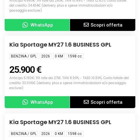
Anticipo 4.980€. 119 rate da 283€. TAN 10.99% - TAEG 12.92%. Costo totale
del credito: 34.434€ (delivery plus e spese immatricolazioni e/o
passaggio escluse)
WhatsApp
Scopri offerta
Info
NUOVA
Kia Sportage MY27 1.6 BUSINESS GPL
BENZINA / GPL
2026
0 KM
1598
cc
25.900 €
Anticipo 5.180€. 119 rate da 271€. TAN 8.99% - TAEG 10.69%. Costo totale del
credito: 33.006€ (delivery plus e spese immatricolazioni e/o passaggio
escluse)
WhatsApp
Scopri offerta
Info
NUOVA
Kia Sportage MY27 1.6 BUSINESS GPL
BENZINA / GPL
2026
0 KM
1598
cc