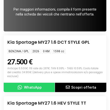
Per maggiori informazioni, compila il form presente
nella scheda dei veicoli che rientrano nell'offerta.
Info
NUOVA
Kia Sportage MY27 1.6 DCT STYLE GPL
BENZINA / GPL
2026
0 KM
1598
cc
27.500 €
Anticipo 5.500€. 119 rate da 287€. TAN 8.99% - TAEG 10.59%. Costo totale
del credito: 34.910€ (delivery plus e spese immatricolazioni e/o passaggio
escluse)
WhatsApp
Scopri offerta
Info
NUOVA
Kia Sportage MY27 1.6 HEV STYLE TT