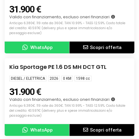
31.900 €
Valido con finanziamento, escluso oneri finanziari
Anticipo 6.380€. 119 rate da 360€. TAN 10.99% - TAEG 12.59%. Costo totale
del credito: 43.597€ (delivery plus e spese immatricolazioni e/o
passaggio escluse)
WhatsApp
Scopri offerta
Info
KM0
Kia Sportage PE 1.6 DS MH DCT GTL
DIESEL / ELETTRICA
2026
0 KM
1598
cc
31.900 €
Valido con finanziamento, escluso oneri finanziari
Anticipo 6.380€. 119 rate da 360€. TAN 10.99% - TAEG 12.59%. Costo totale
del credito: 43.597€ (delivery plus e spese immatricolazioni e/o
passaggio escluse)
WhatsApp
Scopri offerta
Info