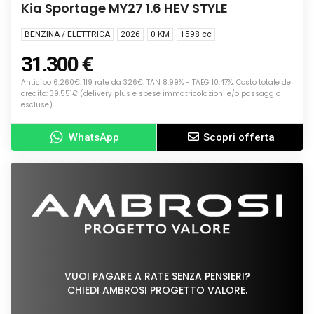
NUOVA
Kia Sportage MY27 1.6 HEV STYLE
BENZINA / ELETTRICA
2026
0 KM
1598
cc
31.300 €
Anticipo 6.260€. 119 rate da 326€. TAN 8.99% - TAEG 10.47%. Costo totale del
credito: 39.551€ (delivery plus e spese immatricolazioni e/o passaggio
escluse)
WhatsApp
Scopri offerta
VUOI PAGARE A RATE SENZA PENSIERI?
CHIEDI AMBROSI PROGETTO VALORE.