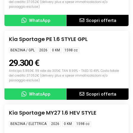
del credito: 37.052€ (delivery plus e spese immatricolazioni e/o
passaggio escluse)
WhatsApp
Scopri offerta
Info
NUOVA
Kia Sportage PE 1.6 STYLE GPL
BENZINA / GPL
2026
0 KM
1598
cc
29.300 €
Anticipo 5.860€. 119 rate da 305€. TAN 8.99% - TAEG 10.49%. Costo totale
del credito: 37.052€ (delivery plus e spese immatricolazioni e/o
passaggio escluse)
WhatsApp
Scopri offerta
Info
NUOVA
Kia Sportage MY27 1.6 HEV STYLE
BENZINA / ELETTRICA
2026
0 KM
1598
cc