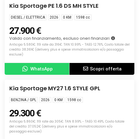
KM0
Kia Sportage PE 1.6 DS MH STYLE
DIESEL / ELETTRICA
2026
0 KM
1598
cc
27.900 €
Valido con finanziamento, escluso oneri finanziari
Anticipo 5.580€. 119 rate da 316€. TAN 10.99% - TAEG 12.76%. Costo totale del
credito: 38.361€ (delivery plus e spese immatricolazioni e/o passaggio
escluse)
WhatsApp
Scopri offerta
Info
NUOVA
Kia Sportage MY27 1.6 STYLE GPL
BENZINA / GPL
2026
0 KM
1598
cc
29.300 €
Anticipo 5.860€. 119 rate da 305€. TAN 8.99% - TAEG 10.49%. Costo totale
del credito: 37.052€ (delivery plus e spese immatricolazioni e/o
passaggio escluse)