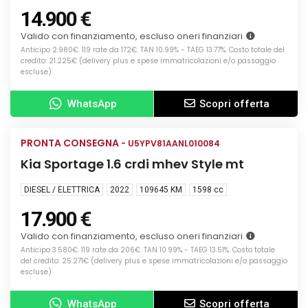
14.900 €
Valido con finanziamento, escluso oneri finanziari
Anticipo 2.980€. 119 rate da 172€. TAN 10.99% - TAEG 13.77%. Costo totale del
credito: 21.225€ (delivery plus e spese immatricolazioni e/o passaggio
escluse)
WhatsApp
Scopri offerta
Info
PRONTA CONSEGNA
USATA
- U5YPV81AANL010084
Kia Sportage 1.6 crdi mhev Style mt
DIESEL / ELETTRICA
2022
109645 KM
1598
cc
17.900 €
Valido con finanziamento, escluso oneri finanziari
Anticipo 3.580€. 119 rate da 206€. TAN 10.99% - TAEG 13.51%. Costo totale
del credito: 25.271€ (delivery plus e spese immatricolazioni e/o passaggio
escluse)
WhatsApp
Scopri offerta