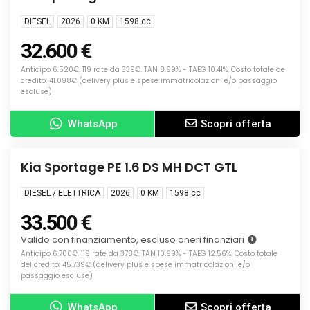
DIESEL
2026
0 KM
1598
cc
32.600 €
Anticipo 6.520€. 119 rate da 339€. TAN 8.99% - TAEG 10.41%. Costo totale del
credito: 41.098€ (delivery plus e spese immatricolazioni e/o passaggio
escluse)
WhatsApp
Scopri offerta
Info
KM0
Kia Sportage PE 1.6 DS MH DCT GTL
DIESEL / ELETTRICA
2026
0 KM
1598
cc
33.500 €
Valido con finanziamento, escluso oneri finanziari
Anticipo 6.700€. 119 rate da 378€. TAN 10.99% - TAEG 12.56%. Costo totale
del credito: 45.739€ (delivery plus e spese immatricolazioni e/o
passaggio escluse)
WhatsApp
Scopri offerta