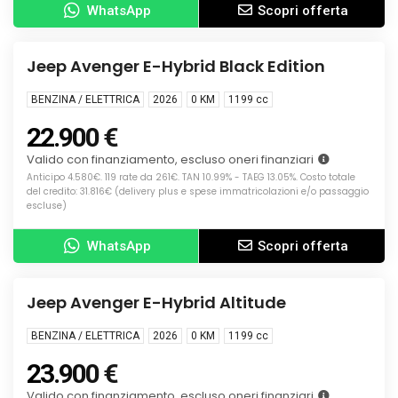
WhatsApp
Scopri offerta
Info
KM0
Jeep Avenger E-Hybrid Black Edition
BENZINA / ELETTRICA
2026
0 KM
1199
cc
22.900 €
Valido con finanziamento, escluso oneri finanziari
Anticipo 4.580€. 119 rate da 261€. TAN 10.99% - TAEG 13.05%. Costo totale
del credito: 31.816€ (delivery plus e spese immatricolazioni e/o passaggio
escluse)
WhatsApp
Scopri offerta
Info
KM0
Jeep Avenger E-Hybrid Altitude
BENZINA / ELETTRICA
2026
0 KM
1199
cc
23.900 €
Valido con finanziamento, escluso oneri finanziari