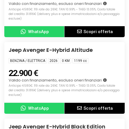
Valido con finanziamento, escluso oneri finanziari
Anticipo 4.580€. 119 rate da 261€. TAN 10.99% - TAEG 13.05%. Costo totale
del credito: 31.816€ (delivery plus e spese immatricolazioni e/o passaggio
escluse)
WhatsApp
Scopri offerta
Info
KM0
Jeep Avenger E-Hybrid Altitude
BENZINA / ELETTRICA
2026
0 KM
1199
cc
22.900 €
Valido con finanziamento, escluso oneri finanziari
Anticipo 4.580€. 119 rate da 261€. TAN 10.99% - TAEG 13.05%. Costo totale
del credito: 31.816€ (delivery plus e spese immatricolazioni e/o passaggio
escluse)
WhatsApp
Scopri offerta
Info
KM0
Jeep Avenger E-Hybrid Black Edition