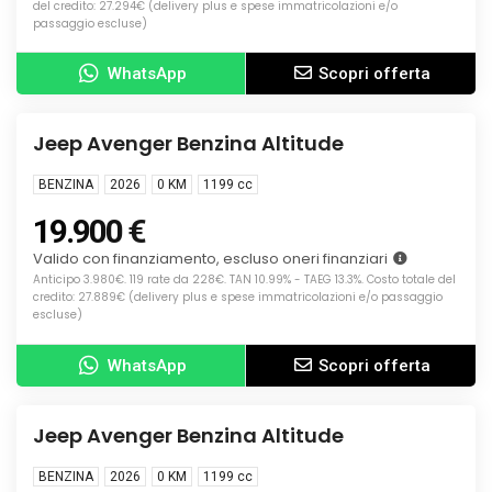
del credito: 27.294€ (delivery plus e spese immatricolazioni e/o
passaggio escluse)
WhatsApp
Scopri offerta
Info
KM0
Jeep Avenger Benzina Altitude
BENZINA
2026
0 KM
1199
cc
19.900 €
Valido con finanziamento, escluso oneri finanziari
Anticipo 3.980€. 119 rate da 228€. TAN 10.99% - TAEG 13.3%. Costo totale del
credito: 27.889€ (delivery plus e spese immatricolazioni e/o passaggio
escluse)
WhatsApp
Scopri offerta
Info
KM0
Jeep Avenger Benzina Altitude
BENZINA
2026
0 KM
1199
cc