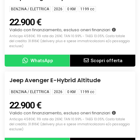
BENZINA / ELETTRICA
2026
0 KM
1199
cc
22.900 €
Valido con finanziamento, escluso oneri finanziari
Anticipo 4.580€. 119 rate da 261€. TAN 10.99% - TAEG 13.05%. Costo totale
del credito: 31.816€ (delivery plus e spese immatricolazioni e/o passaggio
escluse)
WhatsApp
Scopri offerta
Info
KM0
Jeep Avenger E-Hybrid Altitude
BENZINA / ELETTRICA
2026
0 KM
1199
cc
22.900 €
Valido con finanziamento, escluso oneri finanziari
Anticipo 4.580€. 119 rate da 261€. TAN 10.99% - TAEG 13.05%. Costo totale
del credito: 31.816€ (delivery plus e spese immatricolazioni e/o passaggio
escluse)