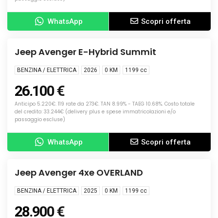
WhatsApp
Scopri offerta
Info
NUOVA
Jeep Avenger E-Hybrid Summit
BENZINA / ELETTRICA
2026
0 KM
1199
cc
26.100 €
Anticipo 5.220€. 119 rate da 273€. TAN 8.99% - TAEG 10.68%. Costo totale
del credito: 33.244€ (delivery plus e spese immatricolazioni e/o
passaggio escluse)
WhatsApp
Scopri offerta
Info
KM0
Jeep Avenger 4xe OVERLAND
BENZINA / ELETTRICA
2025
0 KM
1199
cc
28.900 €