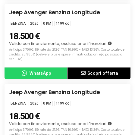
KM0
Jeep Avenger Benzina Longitude
BENZINA
2026
0 KM
1199
cc
18.500 €
Valido con finanziamento, escluso oneri finanziari
Anticipo 3.700€. 119 rate da 212€. TAN 10.99% - TAEG 13.36%. Costo totale del
credito: 25.985€ (delivery plus e spese immatricolazioni e/o passaggio
escluse)
WhatsApp
Scopri offerta
Info
KM0
Jeep Avenger Benzina Longitude
BENZINA
2026
0 KM
1199
cc
18.500 €
Valido con finanziamento, escluso oneri finanziari
Anticipo 3.700€. 119 rate da 212€. TAN 10.99% - TAEG 13.36%. Costo totale del
credito: 25.985€ (delivery plus e spese immatricolazioni e/o passaggio