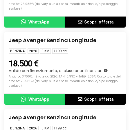
credito: 25.985€ (delivery plus e spese immatricolazioni e/o passaggio
escluse)
WhatsApp
Scopri offerta
Info
KM0
Jeep Avenger Benzina Longitude
BENZINA
2026
0 KM
1199
cc
18.500 €
Valido con finanziamento, escluso oneri finanziari
Anticipo 3.700€. 119 rate da 212€. TAN 10.99% - TAEG 13.36%. Costo totale del
credito: 25.985€ (delivery plus e spese immatricolazioni e/o passaggio
escluse)
WhatsApp
Scopri offerta
Info
KM0
Jeep Avenger Benzina Longitude
BENZINA
2026
0 KM
1199
cc