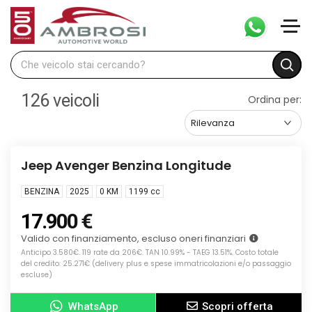
126
veicoli
Ordina per:
Info
KM0
Jeep Avenger Benzina Longitude
BENZINA
2025
0 KM
1199
cc
17.900 €
Valido con finanziamento, escluso oneri finanziari
Anticipo 3.580€. 119 rate da 206€. TAN 10.99% - TAEG 13.51%. Costo totale
del credito: 25.271€ (delivery plus e spese immatricolazioni e/o passaggio
escluse)
WhatsApp
Scopri offerta