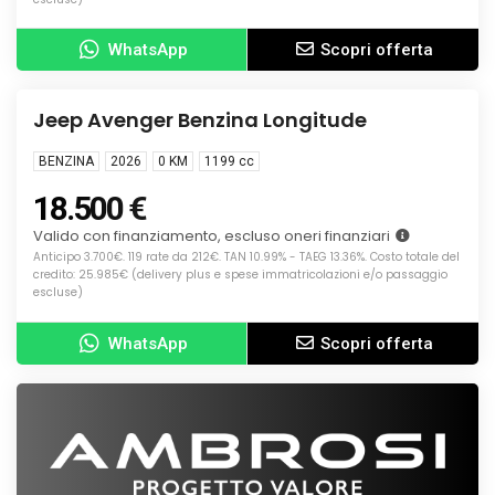
WhatsApp
Scopri offerta
Info
KM0
Jeep Avenger Benzina Longitude
BENZINA
2026
0 KM
1199
cc
18.500 €
Valido con finanziamento, escluso oneri finanziari
Anticipo 3.700€. 119 rate da 212€. TAN 10.99% - TAEG 13.36%. Costo totale del
credito: 25.985€ (delivery plus e spese immatricolazioni e/o passaggio
escluse)
WhatsApp
Scopri offerta