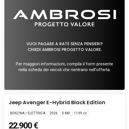
VUOI PAGARE A RATE SENZA PENSIERI?
CHIEDI AMBROSI PROGETTO VALORE.
Per maggiori informazioni, compila il form presente
nella scheda dei veicoli che rientrano nell'offerta.
Info
KM0
Jeep Avenger E-Hybrid Black Edition
BENZINA / ELETTRICA
2026
0 KM
1199
cc
22.900 €