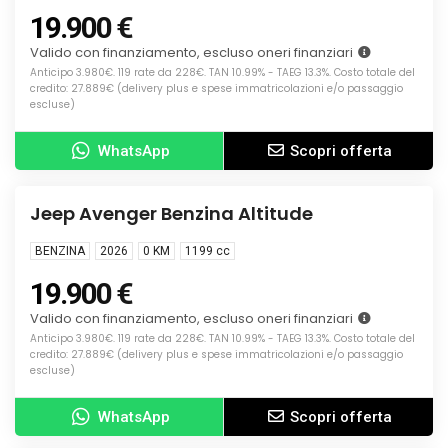
19.900 €
Valido con finanziamento, escluso oneri finanziari
Anticipo 3.980€. 119 rate da 228€. TAN 10.99% - TAEG 13.3%. Costo totale del
credito: 27.889€ (delivery plus e spese immatricolazioni e/o passaggio
escluse)
WhatsApp
Scopri offerta
Info
KM0
Jeep Avenger Benzina Altitude
BENZINA
2026
0 KM
1199
cc
19.900 €
Valido con finanziamento, escluso oneri finanziari
Anticipo 3.980€. 119 rate da 228€. TAN 10.99% - TAEG 13.3%. Costo totale del
credito: 27.889€ (delivery plus e spese immatricolazioni e/o passaggio
escluse)
WhatsApp
Scopri offerta
Info