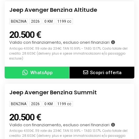
KM0
Jeep Avenger Benzina Altitude
BENZINA
2026
0 KM
1199
cc
20.500 €
Valido con finanziamento, escluso oneri finanziari
Anticipo 4.100€. 119 rate da 234€. TAN 10.99% - TAEG 13.17%. Costo totale del
credito: 28.603€ (delivery plus e spese immatricolazioni e/o passaggio
escluse)
WhatsApp
Scopri offerta
Info
KM0
Jeep Avenger Benzina Summit
BENZINA
2026
0 KM
1199
cc
20.500 €
Valido con finanziamento, escluso oneri finanziari
Anticipo 4.100€. 119 rate da 234€. TAN 10.99% - TAEG 13.17%. Costo totale del
credito: 28.603€ (delivery plus e spese immatricolazioni e/o passaggio