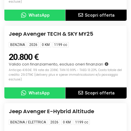
escluse)
WhatsApp
Scopri offerta
Info
KM0
Jeep Avenger TECH & SKY MY25
BENZINA
2026
0 KM
1199
cc
20.800 €
Valido con finanziamento, escluso oneri finanziari
Anticipo 4.160€. 119 rate da 238€. TAN 10.99% - TAEG 13.23%. Costo totale del
credito: 29.079€ (delivery plus e spese immatricolazioni e/o passaggio
escluse)
WhatsApp
Scopri offerta
Info
KM0
Jeep Avenger E-Hybrid Altitude
BENZINA / ELETTRICA
2026
0 KM
1199
cc