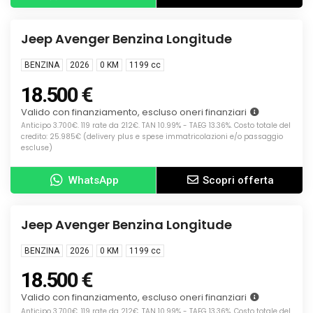
Info
KM0
Jeep Avenger Benzina Longitude
BENZINA
2026
0 KM
1199
cc
18.500 €
Valido con finanziamento, escluso oneri finanziari
Anticipo 3.700€. 119 rate da 212€. TAN 10.99% - TAEG 13.36%. Costo totale del
credito: 25.985€ (delivery plus e spese immatricolazioni e/o passaggio
escluse)
WhatsApp
Scopri offerta
Info
KM0
Jeep Avenger Benzina Longitude
BENZINA
2026
0 KM
1199
cc
18.500 €
Valido con finanziamento, escluso oneri finanziari
Anticipo 3.700€. 119 rate da 212€. TAN 10.99% - TAEG 13.36%. Costo totale del