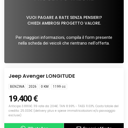
VUOI PAGARE A RATE SENZA PENSIERI?
CHIEDI AMBROSI PROGETTO VALORE.
Per maggiori informazioni, compila il form presente
nella scheda dei veicoli che rientrano nell'offerta.
Info
NUOVA
Jeep Avenger LONGITUDE
BENZINA
2026
0 KM
1199
cc
19.400 €
Anticipo 3.880€. 119 rate da 204€. TAN 8.99% - TAEG 11.03%. Costo totale del
credito: 25.033€ (delivery plus e spese immatricolazioni e/o passaggio
escluse)