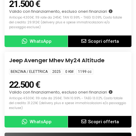
21.500 €
Valido con finanziamento, escluso oneri finanziari
Anticipo 4.300€. 119 rate da 245€. TAN 10.99% - TAEG 13.09%. Costo totale
del credito: 29.912€ (delivery plus e spese immatricolazioni e/o
passaggio escluse)
WhatsApp
Scopri offerta
Info
KM0
Jeep Avenger Mhev My24 Altitude
BENZINA / ELETTRICA
2025
0 KM
1199
cc
22.500 €
Valido con finanziamento, escluso oneri finanziari
Anticipo 4.500€. 119 rate da 256€. TAN 10.99% - TAEG 13.02%. Costo totale
del credito: 31.221€ (delivery plus e spese immatricolazioni e/o passaggio
escluse)
WhatsApp
Scopri offerta