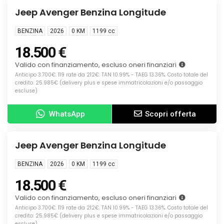
KM0
Jeep Avenger Benzina Longitude
BENZINA
2026
0 KM
1199
cc
18.500 €
Valido con finanziamento, escluso oneri finanziari
Anticipo 3.700€. 119 rate da 212€. TAN 10.99% - TAEG 13.36%. Costo totale del
credito: 25.985€ (delivery plus e spese immatricolazioni e/o passaggio
escluse)
WhatsApp
Scopri offerta
Info
KM0
Jeep Avenger Benzina Longitude
BENZINA
2026
0 KM
1199
cc
18.500 €
Valido con finanziamento, escluso oneri finanziari
Anticipo 3.700€. 119 rate da 212€. TAN 10.99% - TAEG 13.36%. Costo totale del
credito: 25.985€ (delivery plus e spese immatricolazioni e/o passaggio
escluse)