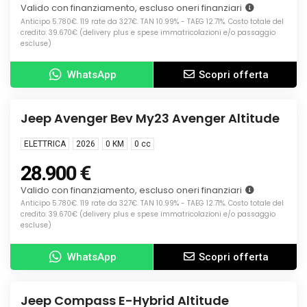
Valido con finanziamento, escluso oneri finanziari
Anticipo 5.780€. 119 rate da 327€. TAN 10.99% - TAEG 12.71%. Costo totale del
credito: 39.670€ (delivery plus e spese immatricolazioni e/o passaggio
escluse)
WhatsApp
Scopri offerta
Info
KM0
Jeep Avenger Bev My23 Avenger Altitude
ELETTRICA
2026
0 KM
0
cc
28.900 €
Valido con finanziamento, escluso oneri finanziari
Anticipo 5.780€. 119 rate da 327€. TAN 10.99% - TAEG 12.71%. Costo totale del
credito: 39.670€ (delivery plus e spese immatricolazioni e/o passaggio
escluse)
WhatsApp
Scopri offerta
Info
NUOVA
Jeep Compass E-Hybrid Altitude