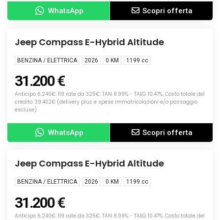
WhatsApp
Scopri offerta
Info
NUOVA
Jeep Compass E-Hybrid Altitude
BENZINA / ELETTRICA
2026
0 KM
1199
cc
31.200 €
Anticipo 6.240€. 119 rate da 325€. TAN 8.99% - TAEG 10.47%. Costo totale del
credito: 39.432€ (delivery plus e spese immatricolazioni e/o passaggio
escluse)
WhatsApp
Scopri offerta
Info
NUOVA
Jeep Compass E-Hybrid Altitude
BENZINA / ELETTRICA
2026
0 KM
1199
cc
31.200 €
Anticipo 6.240€. 119 rate da 325€. TAN 8.99% - TAEG 10.47%. Costo totale del