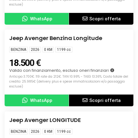
escluse)
WhatsApp
Scopri offerta
Info
KM0
Jeep Avenger Benzina Longitude
BENZINA
2026
0 KM
1199
cc
18.500 €
Valido con finanziamento, escluso oneri finanziari
Anticipo 3.700€. 119 rate da 212€. TAN 10.99% - TAEG 13.36%. Costo totale del
credito: 25.985€ (delivery plus e spese immatricolazioni e/o passaggio
escluse)
WhatsApp
Scopri offerta
Info
KM0
Jeep Avenger LONGITUDE
BENZINA
2026
0 KM
1199
cc