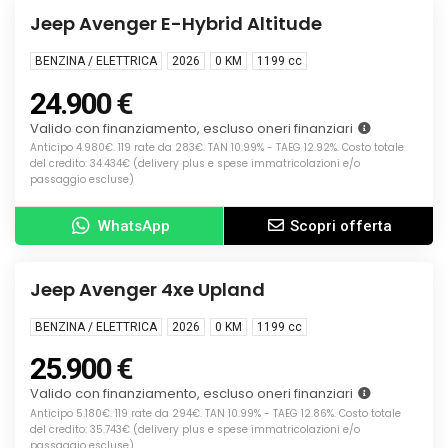
KM0
Jeep Avenger E-Hybrid Altitude
BENZINA / ELETTRICA
2026
0 KM
1199
cc
24.900 €
Valido con finanziamento, escluso oneri finanziari
Anticipo 4.980€. 119 rate da 283€. TAN 10.99% - TAEG 12.92%. Costo totale
del credito: 34.434€ (delivery plus e spese immatricolazioni e/o
passaggio escluse)
WhatsApp
Scopri offerta
Info
KM0
Jeep Avenger 4xe Upland
BENZINA / ELETTRICA
2026
0 KM
1199
cc
25.900 €
Valido con finanziamento, escluso oneri finanziari
Anticipo 5.180€. 119 rate da 294€. TAN 10.99% - TAEG 12.86%. Costo totale
del credito: 35.743€ (delivery plus e spese immatricolazioni e/o
passaggio escluse)